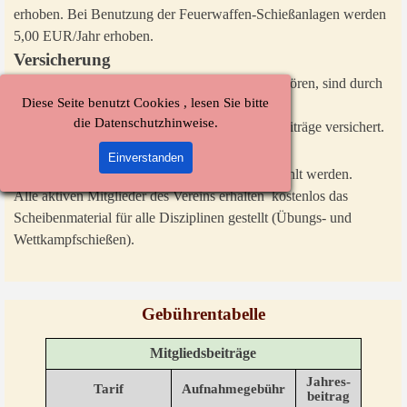
erhoben. Bei Benutzung der Feuerwaffen-Schießanlagen werden
5,00 EUR/Jahr erhoben.
Versicherung
Gastschützen, die keinem Schützenverein angehören, sind durch
Diese Seite benutzt Cookies , lesen Sie bitte
die Standgebühr ebenfalls versichert.
die Datenschutzhinweise.
Alle Vereinsmitglieder sind über die Mitgliedsbeiträge versichert.
Scheiben und Munition
Einverstanden
Die Munition für Training/Wettkampf muß bezahlt werden.
Alle aktiven Mitglieder des Vereins erhalten kostenlos das
Scheibenmaterial für alle Disziplinen gestellt (Übungs- und
Wettkampfschießen).
Gebührentabelle
Mitgliedsbeiträge
Jahres-
Tarif
Aufnahmegebühr
beitrag