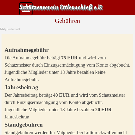
Direkt zum Seiteninhalt
Menü überspringen
Schützenverein Ettlenschieß e.V.
Gebühren
Mitgliedschaft
Aufnahmegebühr
Die Aufnahmegebühr beträgt
75 EUR
und wird vom
Schatzmeister durch Einzugsermächtigung vom Konto abgebucht.
Jugendliche Mitglieder unter 18 Jahre bezahlen keine
Aufnahmegebühr.
Jahresbeitrag
Der Jahresbeitrag beträgt
40 EUR
und wird vom
Schatzmeister
durch Einzugsermächtigung vom Konto abgebucht.
Jugendliche Mitglieder unter 18 Jahre bezahlen
20 EUR
Jahresbeitrag.
Standgebühren
S
ta
ndgebühren werden für Mitglieder bei Luftdruckwaffen nicht