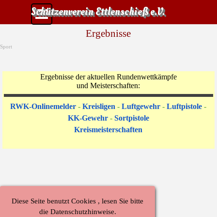
Direkt zum Seiteninhalt
Menü überspringen
Schützenverein Ettlenschieß e.V.
Ergebnisse
Sport
Ergebnisse der aktuellen Rundenwettkämpfe
und Meisterschaften:
RWK-Onlinemelder
-
Kreisligen
-
Luftgewehr
-
Luftpistole
-
KK-Gewehr
-
Sortpistole
Kreismeisterschaften
Diese Seite benutzt Cookies , lesen Sie bitte
die Datenschutzhinweise.